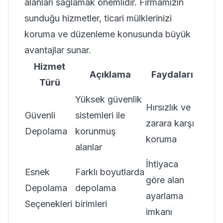
alanları sağlamak önemlidir. Firmamızın
sunduğu hizmetler, ticari mülklerinizi
koruma ve düzenleme konusunda büyük
avantajlar sunar.
Hizmet
Açıklama
Faydaları
Türü
Yüksek güvenlik
Hırsızlık ve
Güvenli
sistemleri ile
zarara karşı
Depolama
korunmuş
koruma
alanlar
İhtiyaca
Esnek
Farklı boyutlarda
göre alan
Depolama
depolama
ayarlama
Seçenekleri
birimleri
imkanı