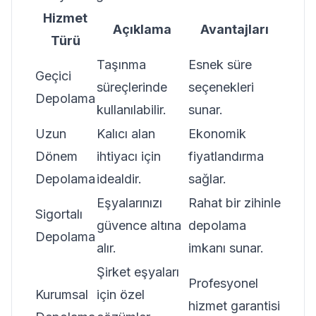
Hizmet
Açıklama
Avantajları
Türü
Taşınma
Esnek süre
Geçici
süreçlerinde
seçenekleri
Depolama
kullanılabilir.
sunar.
Uzun
Kalıcı alan
Ekonomik
Dönem
ihtiyacı için
fiyatlandırma
Depolama
idealdir.
sağlar.
Eşyalarınızı
Rahat bir zihinle
Sigortalı
güvence altına
depolama
Depolama
alır.
imkanı sunar.
Şirket eşyaları
Profesyonel
Kurumsal
için özel
hizmet garantisi