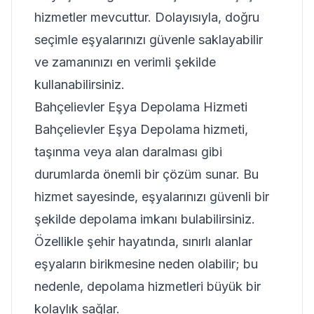
hizmetler mevcuttur. Dolayısıyla, doğru
seçimle eşyalarınızı güvenle saklayabilir
ve zamanınızı en verimli şekilde
kullanabilirsiniz.
Bahçelievler Eşya Depolama Hizmeti
Bahçelievler Eşya Depolama hizmeti,
taşınma veya alan daralması gibi
durumlarda önemli bir çözüm sunar. Bu
hizmet sayesinde, eşyalarınızı güvenli bir
şekilde depolama imkanı bulabilirsiniz.
Özellikle şehir hayatında, sınırlı alanlar
eşyaların birikmesine neden olabilir; bu
nedenle, depolama hizmetleri büyük bir
kolaylık sağlar.