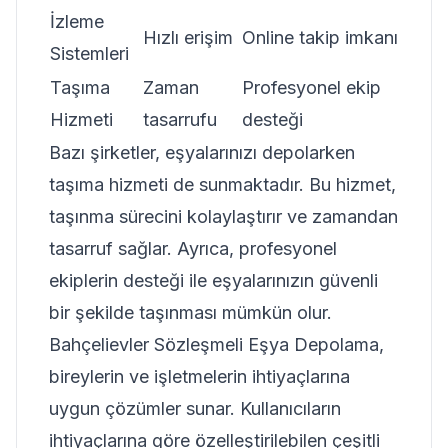
İzleme
Hızlı erişim
Online takip imkanı
Sistemleri
Taşıma
Zaman
Profesyonel ekip
Hizmeti
tasarrufu
desteği
Bazı şirketler, eşyalarınızı depolarken
taşıma hizmeti de sunmaktadır. Bu hizmet,
taşınma sürecini kolaylaştırır ve zamandan
tasarruf sağlar. Ayrıca, profesyonel
ekiplerin desteği ile eşyalarınızın güvenli
bir şekilde taşınması mümkün olur.
Bahçelievler Sözleşmeli Eşya Depolama,
bireylerin ve işletmelerin ihtiyaçlarına
uygun çözümler sunar. Kullanıcıların
ihtiyaçlarına göre özelleştirilebilen çeşitli