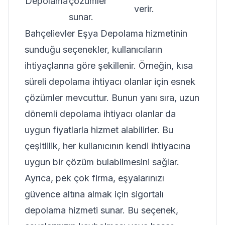
Depolama
çözümler
verir.
sunar.
Bahçelievler Eşya Depolama hizmetinin
sunduğu seçenekler, kullanıcıların
ihtiyaçlarına göre şekillenir. Örneğin, kısa
süreli depolama ihtiyacı olanlar için esnek
çözümler mevcuttur. Bunun yanı sıra, uzun
dönemli depolama ihtiyacı olanlar da
uygun fiyatlarla hizmet alabilirler. Bu
çeşitlilik, her kullanıcının kendi ihtiyacına
uygun bir çözüm bulabilmesini sağlar.
Ayrıca, pek çok firma, eşyalarınızı
güvence altına almak için sigortalı
depolama hizmeti sunar. Bu seçenek,