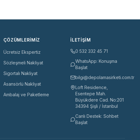
ÇÖZÜMLERIMIZ
İLETIŞIM
0 532 332 45 71
Ücretsiz Ekspertiz
WhatsApp: Konuşma
Sözleşmeli Nakliyat
Başlat
Sigortalı Nakliyat
bilgi@depolamasirketi.com.tr
Asansörlü Nakliyat
Loft Residence,
Esentepe Mah.
Ambalaj ve Paketleme
Büyükdere Cad. No:201
34394 Şişli / İstanbul
Canlı Destek: Sohbet
Başlat