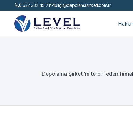
0 532 332 45 71
bilgi@depolamasirketi.com.tr
Hakkı
Depolama Şirketi’ni tercih eden firmal