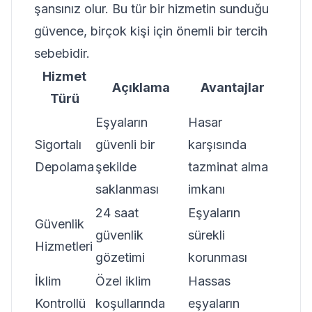
şansınız olur. Bu tür bir hizmetin sunduğu
güvence, birçok kişi için önemli bir tercih
sebebidir.
Hizmet
Açıklama
Avantajlar
Türü
Eşyaların
Hasar
Sigortalı
güvenli bir
karşısında
Depolama
şekilde
tazminat alma
saklanması
imkanı
24 saat
Eşyaların
Güvenlik
güvenlik
sürekli
Hizmetleri
gözetimi
korunması
İklim
Özel iklim
Hassas
Kontrollü
koşullarında
eşyaların