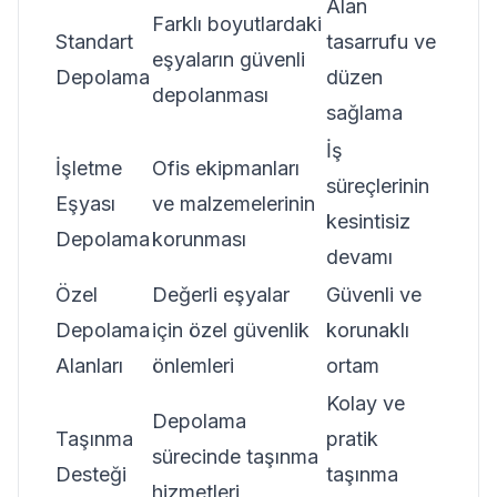
Alan
Farklı boyutlardaki
Standart
tasarrufu ve
eşyaların güvenli
Depolama
düzen
depolanması
sağlama
İş
İşletme
Ofis ekipmanları
süreçlerinin
Eşyası
ve malzemelerinin
kesintisiz
Depolama
korunması
devamı
Özel
Değerli eşyalar
Güvenli ve
Depolama
için özel güvenlik
korunaklı
Alanları
önlemleri
ortam
Kolay ve
Depolama
Taşınma
pratik
sürecinde taşınma
Desteği
taşınma
hizmetleri