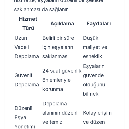
hizmette, eşyaların düzenli bir şekilde
saklanması da sağlanır.
Hizmet
Açıklama
Faydaları
Türü
Uzun
Belirli bir süre
Düşük
Vadeli
için eşyaların
maliyet ve
Depolama
saklanması
esneklik
Eşyaların
24 saat güvenlik
Güvenli
güvende
önlemleriyle
Depolama
olduğunu
korunma
bilmek
Depolama
Düzenli
alanının düzenli
Kolay erişim
Eşya
ve temiz
ve düzen
Yönetimi