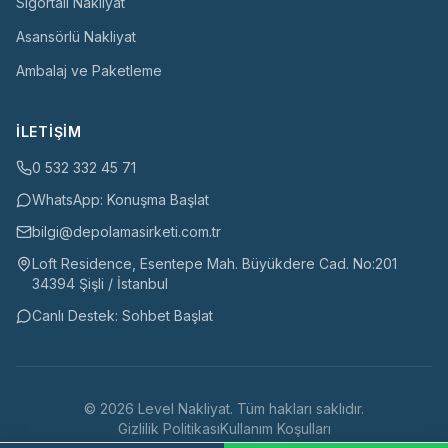
Sigortalı Nakliyat
Asansörlü Nakliyat
Ambalaj ve Paketleme
İLETIŞIM
0 532 332 45 71
WhatsApp: Konuşma Başlat
bilgi@depolamasirketi.com.tr
Loft Residence, Esentepe Mah. Büyükdere Cad. No:201
34394 Şişli / İstanbul
Canlı Destek: Sohbet Başlat
©
2026
Level Nakliyat
. Tüm hakları saklıdır.
Gizlilik Politikası
Kullanım Koşulları