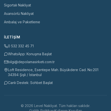
Sigortalı Nakliyat
Asansörlü Nakliyat
Ambalaj ve Paketleme
İLETIŞIM
0 532 332 45 71
WhatsApp: Konuşma Başlat
bilgi@depolamasirketi.com.tr
Loft Residence, Esentepe Mah. Büyükdere Cad. No:201
34394 Şişli / İstanbul
Canlı Destek: Sohbet Başlat
©
2026
Level Nakliyat
. Tüm hakları saklıdır.
Gizlilik Politikası
Kullanım Koşulları