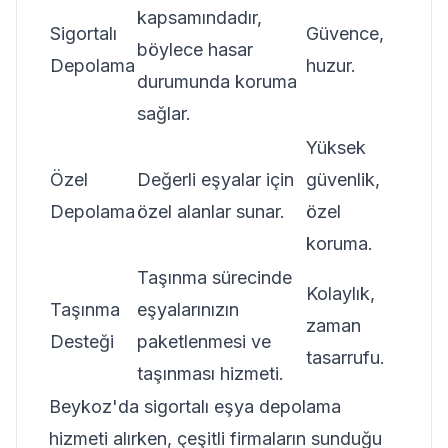
kapsamındadır,
Sigortalı
Güvence,
böylece hasar
Depolama
huzur.
durumunda koruma
sağlar.
Yüksek
Özel
Değerli eşyalar için
güvenlik,
Depolama
özel alanlar sunar.
özel
koruma.
Taşınma sürecinde
Kolaylık,
Taşınma
eşyalarınızın
zaman
Desteği
paketlenmesi ve
tasarrufu.
taşınması hizmeti.
Beykoz'da sigortalı eşya depolama
hizmeti alırken, çeşitli firmaların sunduğu